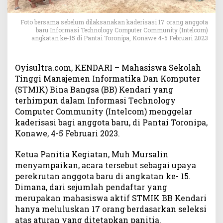
e
n
Foto bersama sebelum dilaksanakan kaderisasi 17 orang anggota
d
baru Informasi Technology Computer Community (Intelcom)
a
angkatan ke-15 di Pantai Toronipa, Konawe 4-5 Februari 2023
r
i
K
Oyisultra.com, KENDARI – Mahasiswa Sekolah
a
Tinggi Manajemen Informatika Dan Komputer
d
(STMIK) Bina Bangsa (BB) Kendari yang
e
terhimpun dalam Informasi Technology
r
Computer Community (Intelcom) menggelar
i
kaderisasi bagi anggota baru, di Pantai Toronipa,
s
Konawe, 4-5 Februari 2023.
a
s
i
Ketua Panitia Kegiatan, Muh Mursalin
A
menyampaikan, acara tersebut sebagai upaya
n
perekrutan anggota baru di angkatan ke- 15.
g
Dimana, dari sejumlah pendaftar yang
g
merupakan mahasiswa aktif STMIK BB Kendari
o
hanya meluluskan 17 orang berdasarkan seleksi
t
atas aturan yang ditetapkan panitia.
a