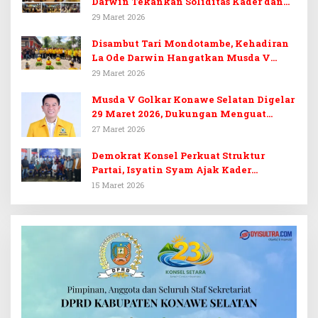
Darwin Tekankan Soliditas Kader dan
Target 14 Kursi DPRD Konawe Selatan
29 Maret 2026
Disambut Tari Mondotambe, Kehadiran
La Ode Darwin Hangatkan Musda V
Golkar Konsel
29 Maret 2026
Musda V Golkar Konawe Selatan Digelar
29 Maret 2026, Dukungan Menguat
untuk Irham Kalenggo
27 Maret 2026
Demokrat Konsel Perkuat Struktur
Partai, Isyatin Syam Ajak Kader
Kembalikan Kejayaan
15 Maret 2026