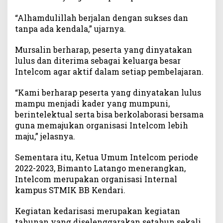
B
“Alhamdulillah berjalan dengan sukses dan
a
tanpa ada kendala,” ujarnya.
r
u
Mursalin berharap, peserta yang dinyatakan
d
i
lulus dan diterima sebagai keluarga besar
T
Intelcom agar aktif dalam setiap pembelajaran.
o
r
“Kami berharap peserta yang dinyatakan lulus
o
mampu menjadi kader yang mumpuni,
n
berintelektual serta bisa berkolaborasi bersama
i
guna memajukan organisasi Intelcom lebih
p
maju,” jelasnya.
a
Sementara itu, Ketua Umum Intelcom periode
2022-2023, Bimanto Latango menerangkan,
Intelcom merupakan organisasi Internal
kampus STMIK BB Kendari.
Kegiatan kedarisasi merupakan kegiatan
tahunan yang diselenggarakan setahun sekali.