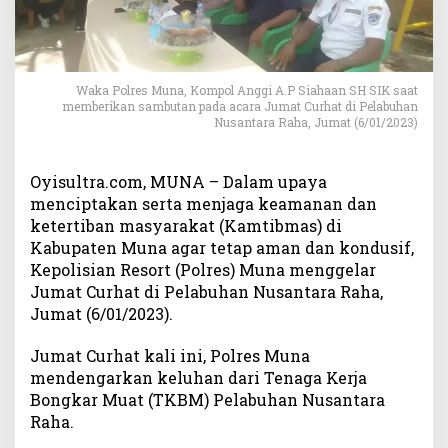
s
K
o
n
d
Waka Polres Muna, Kompol Anggi A.P Siahaan SH SIK saat
u
memberikan sambutan pada acara Jumat Curhat di Pelabuhan
Nusantara Raha, Jumat (6/01/2023)
s
i
f
Oyisultra.com, MUNA – Dalam upaya
,
menciptakan serta menjaga keamanan dan
P
ketertiban masyarakat (Kamtibmas) di
o
Kabupaten Muna agar tetap aman dan kondusif,
l
r
Kepolisian Resort (Polres) Muna menggelar
e
Jumat Curhat di Pelabuhan Nusantara Raha,
s
Jumat (6/01/2023).
M
u
Jumat Curhat kali ini, Polres Muna
n
mendengarkan keluhan dari Tenaga Kerja
a
Bongkar Muat (TKBM) Pelabuhan Nusantara
G
Raha.
e
l