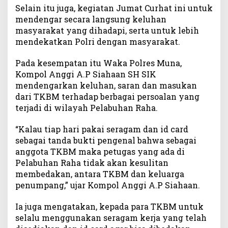
Selain itu juga, kegiatan Jumat Curhat ini untuk
a
mendengar secara langsung keluhan
r
masyarakat yang dihadapi, serta untuk lebih
J
u
mendekatkan Polri dengan masyarakat.
m
a
Pada kesempatan itu Waka Polres Muna,
t
Kompol Anggi A.P Siahaan SH SIK
C
mendengarkan keluhan, saran dan masukan
u
dari TKBM terhadap berbagai persoalan yang
r
terjadi di wilayah Pelabuhan Raha.
h
a
“Kalau tiap hari pakai seragam dan id card
t
sebagai tanda bukti pengenal bahwa sebagai
d
anggota TKBM maka petugas yang ada di
i
Pelabuhan Raha tidak akan kesulitan
P
e
membedakan, antara TKBM dan keluarga
l
penumpang,” ujar Kompol Anggi A.P Siahaan.
a
b
Ia juga mengatakan, kepada para TKBM untuk
u
selalu menggunakan seragam kerja yang telah
h