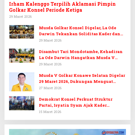
Irham Kalenggo Terpilih Aklamasi Pimpin
Golkar Konsel Periode Ketiga
29 Maret 2026
Musda Golkar Konsel Digelar, La Ode
Darwin Tekankan Soliditas Kader dan
Target 14 Kursi DPRD Konawe Selatan
29 Maret 2026
Disambut Tari Mondotambe, Kehadiran
La Ode Darwin Hangatkan Musda V
Golkar Konsel
29 Maret 2026
Musda V Golkar Konawe Selatan Digelar
29 Maret 2026, Dukungan Menguat
untuk Irham Kalenggo
27 Maret 2026
Demokrat Konsel Perkuat Struktur
Partai, Isyatin Syam Ajak Kader
Kembalikan Kejayaan
15 Maret 2026