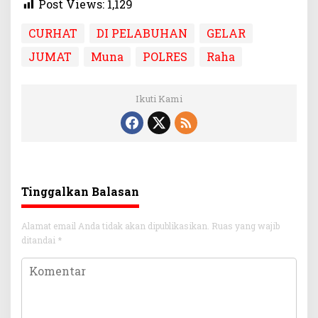
Post Views:
1,129
CURHAT
DI PELABUHAN
GELAR
JUMAT
Muna
POLRES
Raha
Ikuti Kami
Tinggalkan Balasan
Alamat email Anda tidak akan dipublikasikan.
Ruas yang wajib
ditandai
*