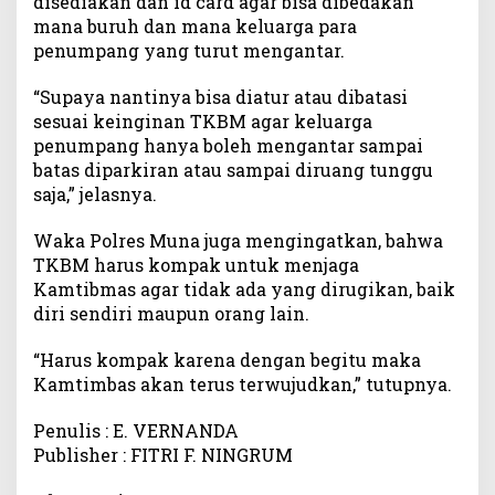
disediakan dan id card agar bisa dibedakan
a
mana buruh dan mana keluarga para
n
penumpang yang turut mengantar.
N
u
“Supaya nantinya bisa diatur atau dibatasi
s
sesuai keinginan TKBM agar keluarga
a
penumpang hanya boleh mengantar sampai
n
t
batas diparkiran atau sampai diruang tunggu
a
saja,” jelasnya.
r
a
Waka Polres Muna juga mengingatkan, bahwa
R
TKBM harus kompak untuk menjaga
a
Kamtibmas agar tidak ada yang dirugikan, baik
h
diri sendiri maupun orang lain.
a
“Harus kompak karena dengan begitu maka
Kamtimbas akan terus terwujudkan,” tutupnya.
Penulis : E. VERNANDA
Publisher : FITRI F. NINGRUM