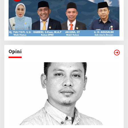
Opini