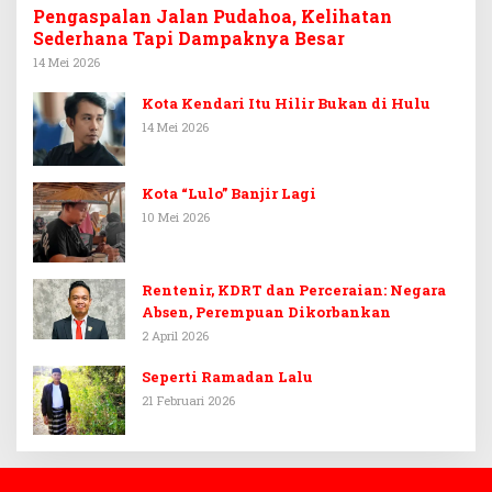
Pengaspalan Jalan Pudahoa, Kelihatan
Sederhana Tapi Dampaknya Besar
14 Mei 2026
Kota Kendari Itu Hilir Bukan di Hulu
14 Mei 2026
Kota “Lulo” Banjir Lagi
10 Mei 2026
Rentenir, KDRT dan Perceraian: Negara
Absen, Perempuan Dikorbankan
2 April 2026
Seperti Ramadan Lalu
21 Februari 2026