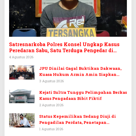
Satresnarkoba Polres Konsel Ungkap Kasus
Peredaran Sabu, Satu Terduga Pengedar di
Tinanggea Ditangkap
4 Agustus 2026
JPU Dinilai Gagal Buktikan Dakwaan,
Kuasa Hukum Armin Amin Siapkan
Pledoi dan Minta Putusan Bebas
3 Agustus 2026
Kejati Sultra Tunggu Pelimpahan Berkas
Kasus Pengadaan Bibit Fiktif
2 Agustus 2026
Status Kepemilikan Sedang Diuji di
Pengadilan Perdata, Penetapan
Tersangka Dr. Ruksamin Dinilai
1 Agustus 2026
Prematur