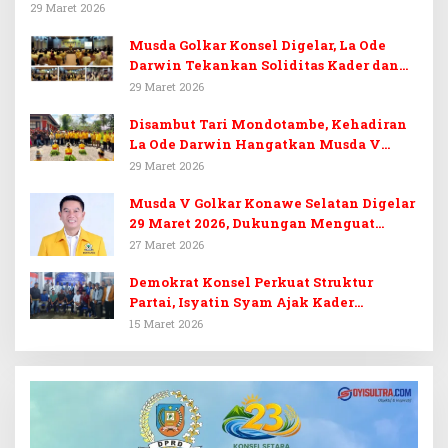
29 Maret 2026
Musda Golkar Konsel Digelar, La Ode
Darwin Tekankan Soliditas Kader dan
Target 14 Kursi DPRD Konawe Selatan
29 Maret 2026
Disambut Tari Mondotambe, Kehadiran
La Ode Darwin Hangatkan Musda V
Golkar Konsel
29 Maret 2026
Musda V Golkar Konawe Selatan Digelar
29 Maret 2026, Dukungan Menguat
untuk Irham Kalenggo
27 Maret 2026
Demokrat Konsel Perkuat Struktur
Partai, Isyatin Syam Ajak Kader
Kembalikan Kejayaan
15 Maret 2026