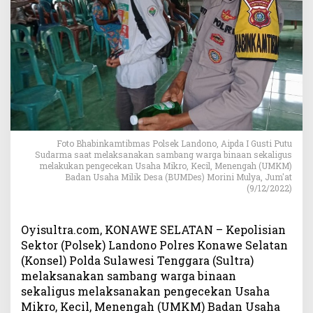
l
s
e
k
L
a
n
d
o
n
Foto Bhabinkamtibmas Polsek Landono, Aipda I Gusti Putu
o
Sudarma saat melaksanakan sambang warga binaan sekaligus
S
melakukan pengecekan Usaha Mikro, Kecil, Menengah (UMKM)
a
Badan Usaha Milik Desa (BUMDes) Morini Mulya, Jum'at
r
(9/12/2022)
a
n
k
Oyisultra.com, KONAWE SELATAN – Kepolisian
a
Sektor (Polsek) Landono Polres Konawe Selatan
n
(Konsel) Polda Sulawesi Tenggara (Sultra)
L
melaksanakan sambang warga binaan
e
sekaligus melaksanakan pengecekan Usaha
n
Mikro, Kecil, Menengah (UMKM) Badan Usaha
g