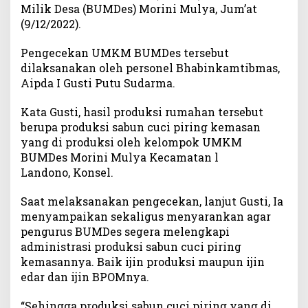
Milik Desa (BUMDes) Morini Mulya, Jum’at
k
(9/12/2022).
a
p
Pengecekan UMKM BUMDes tersebut
i
dilaksanakan oleh personel Bhabinkamtibmas,
I
j
Aipda I Gusti Putu Sudarma.
i
n
Kata Gusti, hasil produksi rumahan tersebut
E
berupa produksi sabun cuci piring kemasan
d
yang di produksi oleh kelompok UMKM
a
BUMDes Morini Mulya Kecamatan l
r
Landono, Konsel.
d
a
Saat melaksanakan pengecekan, lanjut Gusti, Ia
n
menyampaikan sekaligus menyarankan agar
B
pengurus BUMDes segera melengkapi
P
administrasi produksi sabun cuci piring
O
M
kemasannya. Baik ijin produksi maupun ijin
edar dan ijin BPOMnya.
“Sehingga produksi sabun cuci piring yang di