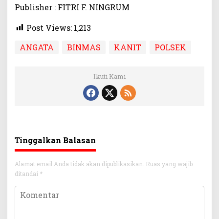
Publisher : FITRI F. NINGRUM
Post Views:
1,213
ANGATA
BINMAS
KANIT
POLSEK
Ikuti Kami
Tinggalkan Balasan
Alamat email Anda tidak akan dipublikasikan.
Ruas yang wajib
ditandai
*