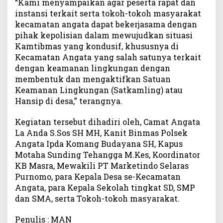
“Kami menyampaikan agar peserta rapat dan
a
instansi terkait serta tokoh-tokoh masyarakat
t
kecamatan angata dapat bekerjasama dengan
a
pihak kepolisian dalam mewujudkan situasi
n
Kamtibmas yang kondusif, khususnya di
Kecamatan Angata yang salah satunya terkait
dengan keamanan lingkungan dengan
membentuk dan mengaktifkan Satuan
Keamanan Lingkungan (Satkamling) atau
Hansip di desa,” terangnya.
Kegiatan tersebut dihadiri oleh, Camat Angata
La Anda S.Sos SH MH, Kanit Binmas Polsek
Angata Ipda Komang Budayana SH, Kapus
Motaha Sunding Tehangga M.Kes, Koordinator
KB Masra, Mewakili PT Marketindo Selaras
Purnomo, para Kepala Desa se-Kecamatan
Angata, para Kepala Sekolah tingkat SD, SMP
dan SMA, serta Tokoh-tokoh masyarakat.
Penulis : MAN