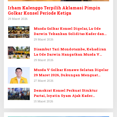
Irham Kalenggo Terpilih Aklamasi Pimpin
Golkar Konsel Periode Ketiga
29 Maret 2026
Musda Golkar Konsel Digelar, La Ode
Darwin Tekankan Soliditas Kader dan
Target 14 Kursi DPRD Konawe Selatan
29 Maret 2026
Disambut Tari Mondotambe, Kehadiran
La Ode Darwin Hangatkan Musda V
Golkar Konsel
29 Maret 2026
Musda V Golkar Konawe Selatan Digelar
29 Maret 2026, Dukungan Menguat
untuk Irham Kalenggo
27 Maret 2026
Demokrat Konsel Perkuat Struktur
Partai, Isyatin Syam Ajak Kader
Kembalikan Kejayaan
15 Maret 2026