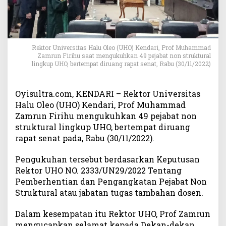
n
4
9
P
e
Rektor Universitas Halu Oleo (UHO) Kendari, Prof Muhammad
j
Zamrun Firihu saat mengukuhkan 49 pejabat non struktural
a
lingkup UHO, bertempat diruang rapat senat, Rabu (30/11/2022)
b
a
Oyisultra.com, KENDARI – Rektor Universitas
t
Halu Oleo (UHO) Kendari, Prof Muhammad
N
o
Zamrun Firihu mengukuhkan 49 pejabat non
n
struktural lingkup UHO, bertempat diruang
S
rapat senat pada, Rabu (30/11/2022).
t
r
Pengukuhan tersebut berdasarkan Keputusan
u
Rektor UHO NO. 2333/UN29/2022 Tentang
k
Pemberhentian dan Pengangkatan Pejabat Non
t
Struktural atau jabatan tugas tambahan dosen.
u
r
Dalam kesempatan itu Rektor UHO, Prof Zamrun
a
mengucapkan selamat kepada Dekan-dekan
l