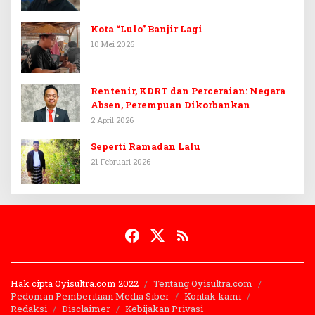
Kota “Lulo” Banjir Lagi
10 Mei 2026
Rentenir, KDRT dan Perceraian: Negara
Absen, Perempuan Dikorbankan
2 April 2026
Seperti Ramadan Lalu
21 Februari 2026
Hak cipta Oyisultra.com 2022
Tentang Oyisultra.com
Pedoman Pemberitaan Media Siber
Kontak kami
Redaksi
Disclaimer
Kebijakan Privasi