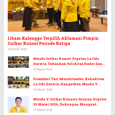
Irham Kalenggo Terpilih Aklamasi Pimpin
Golkar Konsel Periode Ketiga
29 Maret 2026
Musda Golkar Konsel Digelar, La Ode
Darwin Tekankan Soliditas Kader dan
Target 14 Kursi DPRD Konawe Selatan
29 Maret 2026
Disambut Tari Mondotambe, Kehadiran
La Ode Darwin Hangatkan Musda V
Golkar Konsel
29 Maret 2026
Musda V Golkar Konawe Selatan Digelar
29 Maret 2026, Dukungan Menguat
untuk Irham Kalenggo
27 Maret 2026