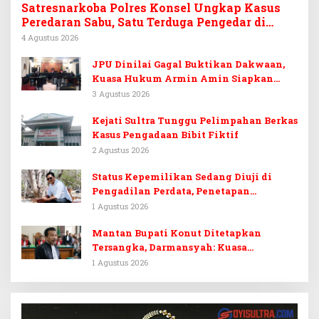
Satresnarkoba Polres Konsel Ungkap Kasus
Peredaran Sabu, Satu Terduga Pengedar di
Tinanggea Ditangkap
4 Agustus 2026
JPU Dinilai Gagal Buktikan Dakwaan,
Kuasa Hukum Armin Amin Siapkan
Pledoi dan Minta Putusan Bebas
3 Agustus 2026
Kejati Sultra Tunggu Pelimpahan Berkas
Kasus Pengadaan Bibit Fiktif
2 Agustus 2026
Status Kepemilikan Sedang Diuji di
Pengadilan Perdata, Penetapan
Tersangka Dr. Ruksamin Dinilai
1 Agustus 2026
Prematur
Mantan Bupati Konut Ditetapkan
Tersangka, Darmansyah: Kuasa
Hukumnya Diduga Kebingungan
1 Agustus 2026