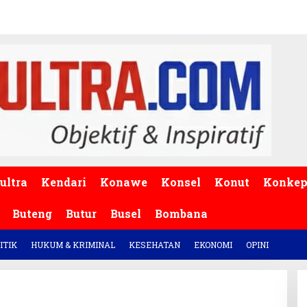
ultra
Kendari
Konawe
Konsel
Konut
Konke
Buteng
Butur
Busel
Bombana
ITIK
HUKUM & KRIMINAL
KESEHATAN
EKONOMI
OPINI