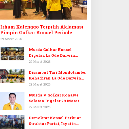
Irham Kalenggo Terpilih Aklamasi
Pimpin Golkar Konsel Periode
Ketiga
29 Maret 2026
Musda Golkar Konsel
Digelar, La Ode Darwin
Tekankan Soliditas Kader
29 Maret 2026
dan Target 14 Kursi DPRD
Disambut Tari Mondotambe,
Konawe Selatan
Kehadiran La Ode Darwin
Hangatkan Musda V Golkar
29 Maret 2026
Konsel
Musda V Golkar Konawe
Selatan Digelar 29 Maret
2026, Dukungan Menguat
27 Maret 2026
untuk Irham Kalenggo
Demokrat Konsel Perkuat
Struktur Partai, Isyatin