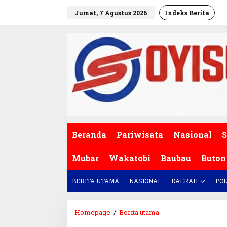
L
Jumat, 7 Agustus 2026
Indeks Berita
e
w
a
t
i
k
e
k
o
n
t
e
Beranda
Pariwisata
Nasional
S
n
Mubar
Wakatobi
Baubau
Buton
BERITA UTAMA
NASIONAL
DAERAH
POL
Homepage
/
Berita utama
K
e