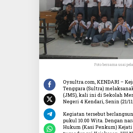
g
i
a
t
a
n
J
M
S
d
i
Foto bersama usai pel
S
M
K
Oysultra.com, KENDARI – Keja
N
Tenggara (Sultra) melaksana
4
(JMS), kali ini di Sekolah 
K
Negeri 4 Kendari, Senin (21/11
e
n
Kegiatan tersebut berlangsun
d
a
pukul 10.00 Wita. Dengan na
r
Hukum (Kasi Penkum) Kejati 
i