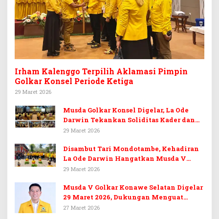
Irham Kalenggo Terpilih Aklamasi Pimpin
Golkar Konsel Periode Ketiga
29 Maret 2026
Musda Golkar Konsel Digelar, La Ode
Darwin Tekankan Soliditas Kader dan
Target 14 Kursi DPRD Konawe Selatan
29 Maret 2026
Disambut Tari Mondotambe, Kehadiran
La Ode Darwin Hangatkan Musda V
Golkar Konsel
29 Maret 2026
Musda V Golkar Konawe Selatan Digelar
29 Maret 2026, Dukungan Menguat
untuk Irham Kalenggo
27 Maret 2026