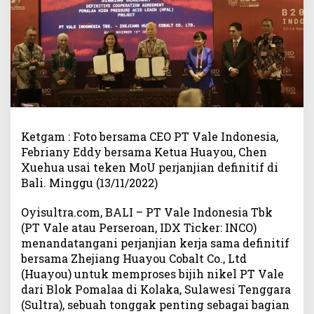
a
n
Z
h
e
j
i
a
n
g
Ketgam : Foto bersama CEO PT Vale Indonesia,
H
Febriany Eddy bersama Ketua Huayou, Chen
u
Xuehua usai teken MoU perjanjian definitif di
a
Bali. Minggu (13/11/2022)
y
o
Oyisultra.com, BALI – PT Vale Indonesia Tbk
u
(PT Vale atau Perseroan, IDX Ticker: INCO)
C
menandatangani perjanjian kerja sama definitif
o
bersama Zhejiang Huayou Cobalt Co., Ltd
b
a
(Huayou) untuk memproses bijih nikel PT Vale
l
dari Blok Pomalaa di Kolaka, Sulawesi Tenggara
t
(Sultra), sebuah tonggak penting sebagai bagian
C