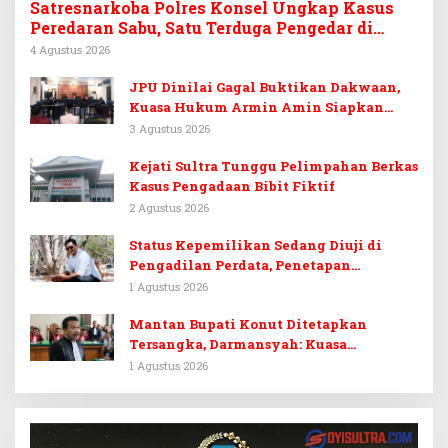
Satresnarkoba Polres Konsel Ungkap Kasus
Peredaran Sabu, Satu Terduga Pengedar di
Tinanggea Ditangkap
4 Agustus 2026
JPU Dinilai Gagal Buktikan Dakwaan,
Kuasa Hukum Armin Amin Siapkan
Pledoi dan Minta Putusan Bebas
3 Agustus 2026
Kejati Sultra Tunggu Pelimpahan Berkas
Kasus Pengadaan Bibit Fiktif
2 Agustus 2026
Status Kepemilikan Sedang Diuji di
Pengadilan Perdata, Penetapan
Tersangka Dr. Ruksamin Dinilai
1 Agustus 2026
Prematur
Mantan Bupati Konut Ditetapkan
Tersangka, Darmansyah: Kuasa
Hukumnya Diduga Kebingungan
1 Agustus 2026