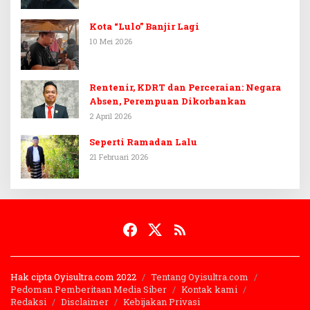
Kota “Lulo” Banjir Lagi
10 Mei 2026
Rentenir, KDRT dan Perceraian: Negara
Absen, Perempuan Dikorbankan
2 April 2026
Seperti Ramadan Lalu
21 Februari 2026
Hak cipta Oyisultra.com 2022
Tentang Oyisultra.com
Pedoman Pemberitaan Media Siber
Kontak kami
Redaksi
Disclaimer
Kebijakan Privasi