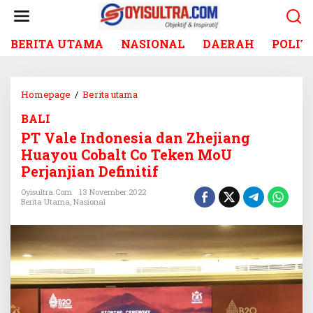
L
e
w
BERITA UTAMA
NASIONAL
DAERAH
POLIT
a
t
i
k
Homepage
/
Berita utama
P
e
T
k
BALI
V
o
PT Vale Indonesia dan Zhejiang
a
n
l
Huayou Cobalt Co Teken MoU
t
e
Perjanjian Definitif
e
I
n
n
Oyisultra.com
13 November 2022
Berita Utama
,
Nasional
d
o
n
e
s
i
a
d