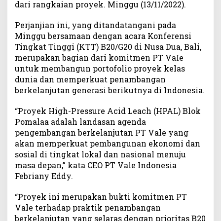
dari rangkaian proyek. Minggu (13/11/2022).
o
T
Perjanjian ini, yang ditandatangani pada
e
Minggu bersamaan dengan acara Konferensi
k
Tingkat Tinggi (KTT) B20/G20 di Nusa Dua, Bali,
e
merupakan bagian dari komitmen PT VaIe
n
untuk membangun portofolio proyek kelas
M
dunia dan memperkuat penambangan
o
U
berkelanjutan generasi berikutnya di Indonesia.
P
e
“Proyek High-Pressure Acid Leach (HPAL) Blok
r
Pomalaa adalah landasan agenda
j
pengembangan berkelanjutan PT Vale yang
a
akan memperkuat pembangunan ekonomi dan
n
sosial di tingkat lokal dan nasional menuju
j
masa depan,” kata CEO PT Vale Indonesia
i
Febriany Eddy.
a
n
“Proyek ini merupakan bukti komitmen PT
D
Vale terhadap praktik penambangan
e
f
berkelanjutan yang selaras dengan prioritas B20