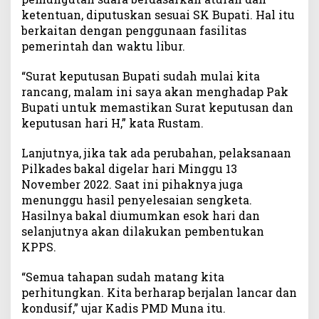
d
ketentuan, diputuskan sesuai SK Bupati. Hal itu
e
berkaitan dengan penggunaan fasilitas
s
pemerintah dan waktu libur.
M
u
“Surat keputusan Bupati sudah mulai kita
n
rancang, malam ini saya akan menghadap Pak
a
Bupati untuk memastikan Surat keputusan dan
B
keputusan hari H,” kata Rustam.
a
k
Lanjutnya, jika tak ada perubahan, pelaksanaan
a
Pilkades bakal digelar hari Minggu 13
l
November 2022. Saat ini pihaknya juga
D
i
menunggu hasil penyelesaian sengketa.
g
Hasilnya bakal diumumkan esok hari dan
e
selanjutnya akan dilakukan pembentukan
l
KPPS.
a
r
“Semua tahapan sudah matang kita
1
perhitungkan. Kita berharap berjalan lancar dan
3
kondusif,” ujar Kadis PMD Muna itu.
N