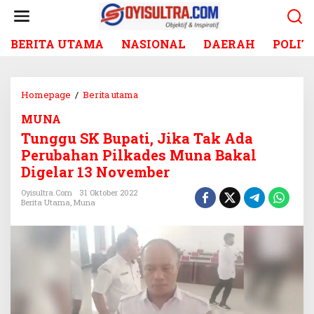
L
e
w
BERITA UTAMA
NASIONAL
DAERAH
POLIT
a
t
i
k
Homepage
/
Berita utama
T
e
u
k
MUNA
n
o
Tunggu SK Bupati, Jika Tak Ada
g
n
g
Perubahan Pilkades Muna Bakal
t
u
Digelar 13 November
e
S
n
K
Oyisultra.com
31 Oktober 2022
Berita Utama
,
Muna
B
u
p
a
t
i
,
J