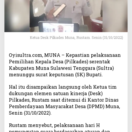
i
k
a
T
a
k
A
Ketua Desk Pilkades Muna, Rustam. Senin (31/10/2022)
d
a
Oyisultra.com, MUNA – Kepastian pelaksanaan
P
e
Pemilihan Kepala Desa (Pilkades) serentak
r
Kabupaten Muna Sulawesi Tenggara (Sultra)
u
menunggu surat keputusan (SK) Bupati.
b
a
Hal itu disampaikan langsung oleh Ketua tim
h
dukungan elemen satuan kinerja (Desk)
a
Pilkades, Rustam saat ditemui di Kantor Dinas
n
Pemberdayaan Masyarakat Desa (DPMD) Muna,
P
Senin (31/10/2022).
i
l
Rustam menyebut, pelaksanaan hari H
k
pemungutan suara berdasarkan aturan dan
a