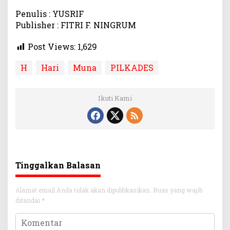
o
Penulis : YUSRIF
v
Publisher : FITRI F. NINGRUM
e
m
Post Views:
1,629
b
e
H
Hari
Muna
PILKADES
r
Ikuti Kami
Tinggalkan Balasan
Alamat email Anda tidak akan dipublikasikan.
Ruas yang wajib
ditandai
*