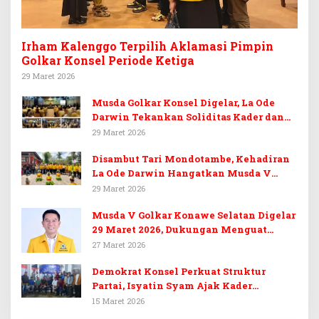
Irham Kalenggo Terpilih Aklamasi Pimpin
Golkar Konsel Periode Ketiga
29 Maret 2026
Musda Golkar Konsel Digelar, La Ode
Darwin Tekankan Soliditas Kader dan
Target 14 Kursi DPRD Konawe Selatan
29 Maret 2026
Disambut Tari Mondotambe, Kehadiran
La Ode Darwin Hangatkan Musda V
Golkar Konsel
29 Maret 2026
Musda V Golkar Konawe Selatan Digelar
29 Maret 2026, Dukungan Menguat
untuk Irham Kalenggo
27 Maret 2026
Demokrat Konsel Perkuat Struktur
Partai, Isyatin Syam Ajak Kader
Kembalikan Kejayaan
15 Maret 2026