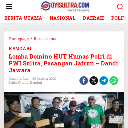
L
e
w
BERITA UTAMA
NASIONAL
DAERAH
POLIT
a
t
i
k
Homepage
/
Berita utama
L
e
o
k
KENDARI
m
o
Lomba Domino HUT Humas Polri di
b
n
a
PWI Sultra, Pasangan Jafrun – Dandi
t
D
Jawara
e
o
n
m
Oyisultra.com
29 Oktober 2022
Berita Utama
,
Kendari
i
n
o
H
U
T
H
u