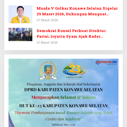
Musda V Golkar Konawe Selatan Digelar
29 Maret 2026, Dukungan Menguat
untuk Irham Kalenggo
27 Maret 2026
Demokrat Konsel Perkuat Struktur
Partai, Isyatin Syam Ajak Kader
Kembalikan Kejayaan
15 Maret 2026