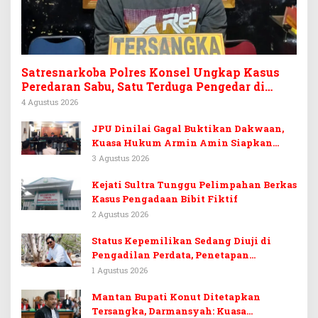
Satresnarkoba Polres Konsel Ungkap Kasus
Peredaran Sabu, Satu Terduga Pengedar di
Tinanggea Ditangkap
4 Agustus 2026
JPU Dinilai Gagal Buktikan Dakwaan,
Kuasa Hukum Armin Amin Siapkan
Pledoi dan Minta Putusan Bebas
3 Agustus 2026
Kejati Sultra Tunggu Pelimpahan Berkas
Kasus Pengadaan Bibit Fiktif
2 Agustus 2026
Status Kepemilikan Sedang Diuji di
Pengadilan Perdata, Penetapan
Tersangka Dr. Ruksamin Dinilai
1 Agustus 2026
Prematur
Mantan Bupati Konut Ditetapkan
Tersangka, Darmansyah: Kuasa