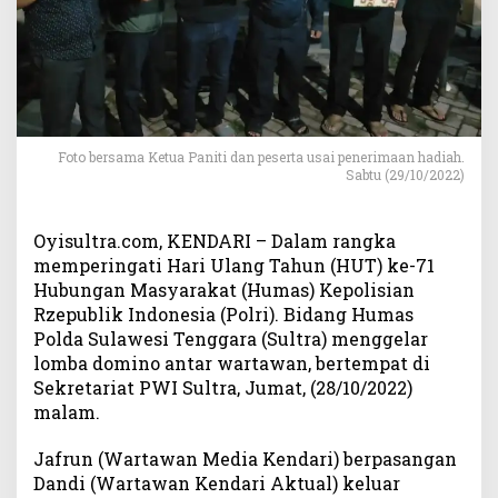
m
a
s
P
o
l
r
Foto bersama Ketua Paniti dan peserta usai penerimaan hadiah.
i
Sabtu (29/10/2022)
d
i
P
Oyisultra.com, KENDARI – Dalam rangka
W
memperingati Hari Ulang Tahun (HUT) ke-71
I
Hubungan Masyarakat (Humas) Kepolisian
S
Rzepublik Indonesia (Polri). Bidang Humas
u
Polda Sulawesi Tenggara (Sultra) menggelar
l
lomba domino antar wartawan, bertempat di
t
r
Sekretariat PWI Sultra, Jumat, (28/10/2022)
a
malam.
,
P
Jafrun (Wartawan Media Kendari) berpasangan
a
Dandi (Wartawan Kendari Aktual) keluar
s