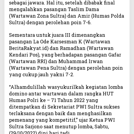
sebagai jawara. Hal itu, setelah dibabak final
a
mengalahkan pasangan Taslim Dama
n
(Wartawan Zona Sultra) dan Amir (Humas Polda
g
Sultra) dengan perolehan poin 7-6.
a
n
Sementara untuk juara III dimenangkan
J
pasangan La Ode Karsesman K (Wartawan
a
f
BeritaRakyat.id) dan Ramadhan (Wartawan
r
Kendari Pos), yang berhadapan pasangan Gafar
u
(Wartawan RRI) dan Muhammad Irwan
n
(Wartawan Pena Sultra) dengan perolehan poin
-
yang cukup jauh yakni 7-2.
D
a
“Alhamdulillah wasyukurilkah kegiatan lomba
n
domino antar wartawan dalam rangka HUT
d
Humas Polri ke – 71 Tahun 2022 yang
i
ditempatkan di Sekretariat PWI Sultra sukses
J
terlaksana dengan baik dan menghasilkan
a
w
pemenang yang kompetitif,” ujar Ketua PWI
a
Sultra Sarjono saat menutup lomba, Sabtu,
r
(29/10/2022) dini hari tadi.