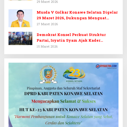
Golkar Konsel
29 Maret 2026
Musda V Golkar Konawe Selatan Digelar
29 Maret 2026, Dukungan Menguat
untuk Irham Kalenggo
27 Maret 2026
Demokrat Konsel Perkuat Struktur
Partai, Isyatin Syam Ajak Kader
Kembalikan Kejayaan
15 Maret 2026