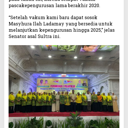
H
pascakepengurusan lama berakhir 2020.
i
d
“Setelah vakum kami baru dapat sosok
a
Masyhura Ilah Ladamay yang bersedia untuk
y
melanjutkan kepengurusan hingga 2025,” jelas
a
Senator asal Sultra ini.
h
S
u
l
t
r
a