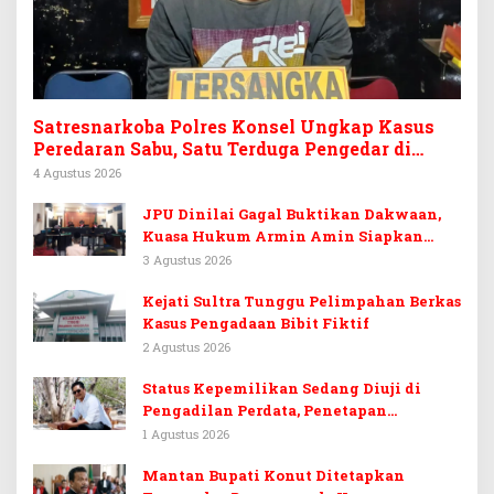
Satresnarkoba Polres Konsel Ungkap Kasus
Peredaran Sabu, Satu Terduga Pengedar di
Tinanggea Ditangkap
4 Agustus 2026
JPU Dinilai Gagal Buktikan Dakwaan,
Kuasa Hukum Armin Amin Siapkan
Pledoi dan Minta Putusan Bebas
3 Agustus 2026
Kejati Sultra Tunggu Pelimpahan Berkas
Kasus Pengadaan Bibit Fiktif
2 Agustus 2026
Status Kepemilikan Sedang Diuji di
Pengadilan Perdata, Penetapan
Tersangka Dr. Ruksamin Dinilai
1 Agustus 2026
Prematur
Mantan Bupati Konut Ditetapkan