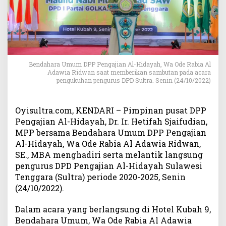
H
j
.
M
a
s
y
Bendahara Umum DPP Pengajian Al-Hidayah, Wa Ode Rabia Al
Adawia Ridwan saat memberikan sambutan pada acara
u
pengukuhan pengurus DPD Sultra. Senin (24/10/2022)
r
a
S
Oyisultra.com, KENDARI – Pimpinan pusat DPP
o
Pengajian Al-Hidayah, Dr. Ir. Hetifah Sjaifudian,
s
MPP bersama Bendahara Umum DPP Pengajian
o
Al-Hidayah, Wa Ode Rabia Al Adawia Ridwan,
k
SE., MBA menghadiri serta melantik langsung
y
a
pengurus DPD Pengajian Al-Hidayah Sulawesi
n
Tenggara (Sultra) periode 2020-2025, Senin
g
(24/10/2022).
T
e
Dalam acara yang berlangsung di Hotel Kubah 9,
p
Bendahara Umum, Wa Ode Rabia Al Adawia
a