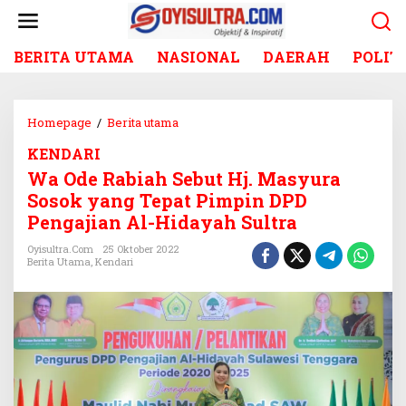
L
e
w
BERITA UTAMA
NASIONAL
DAERAH
POLIT
a
t
i
k
Homepage
/
Berita utama
W
e
a
k
KENDARI
O
o
Wa Ode Rabiah Sebut Hj. Masyura
d
n
e
Sosok yang Tepat Pimpin DPD
t
R
Pengajian Al-Hidayah Sultra
e
a
n
b
Oyisultra.com
25 Oktober 2022
Berita Utama
,
Kendari
i
a
h
S
e
b
u
t