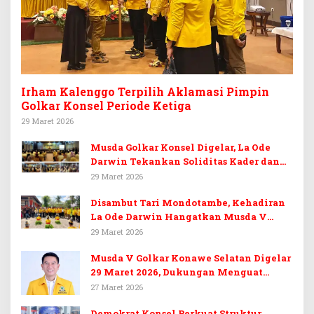
Irham Kalenggo Terpilih Aklamasi Pimpin
Golkar Konsel Periode Ketiga
29 Maret 2026
Musda Golkar Konsel Digelar, La Ode
Darwin Tekankan Soliditas Kader dan
Target 14 Kursi DPRD Konawe Selatan
29 Maret 2026
Disambut Tari Mondotambe, Kehadiran
La Ode Darwin Hangatkan Musda V
Golkar Konsel
29 Maret 2026
Musda V Golkar Konawe Selatan Digelar
29 Maret 2026, Dukungan Menguat
untuk Irham Kalenggo
27 Maret 2026
Demokrat Konsel Perkuat Struktur