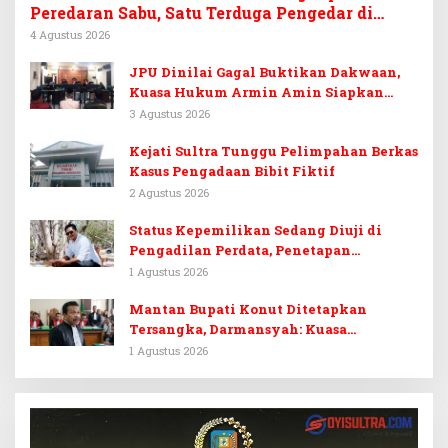
Peredaran Sabu, Satu Terduga Pengedar di
Tinanggea Ditangkap
4 Agustus 2026
JPU Dinilai Gagal Buktikan Dakwaan,
Kuasa Hukum Armin Amin Siapkan
Pledoi dan Minta Putusan Bebas
3 Agustus 2026
Kejati Sultra Tunggu Pelimpahan Berkas
Kasus Pengadaan Bibit Fiktif
2 Agustus 2026
Status Kepemilikan Sedang Diuji di
Pengadilan Perdata, Penetapan
Tersangka Dr. Ruksamin Dinilai
1 Agustus 2026
Prematur
Mantan Bupati Konut Ditetapkan
Tersangka, Darmansyah: Kuasa
Hukumnya Diduga Kebingungan
1 Agustus 2026