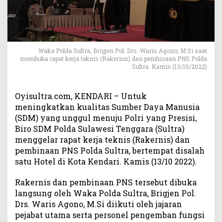
W
a
k
a
P
Waka Polda Sultra, Brigjen Pol. Drs. Waris Agono, M.Si saat
o
membuka rapat kerja teknis (Rakernis) dan pembinaan PNS Polda
l
Sultra. Kamis (13/10/2022)
d
a
S
Oyisultra.com, KENDARI – Untuk
u
meningkatkan kualitas Sumber Daya Manusia
l
(SDM) yang unggul menuju Polri yang Presisi,
t
Biro SDM Polda Sulawesi Tenggara (Sultra)
r
menggelar rapat kerja teknis (Rakernis) dan
a
pembinaan PNS Polda Sultra, bertempat disalah
T
satu Hotel di Kota Kendari. Kamis (13/10 2022).
e
k
Rakernis dan pembinaan PNS tersebut dibuka
a
n
langsung oleh Waka Polda Sultra, Brigjen Pol.
k
Drs. Waris Agono, M.Si diikuti oleh jajaran
a
pejabat utama serta personel pengemban fungsi
n