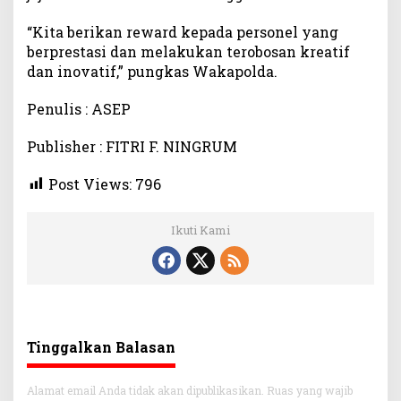
i
d
“Kita berikan reward kepada personel yang
a
berprestasi dan melakukan terobosan kreatif
n
dan inovatif,” pungkas Wakapolda.
K
e
Penulis : ASEP
m
b
Publisher : FITRI F. NINGRUM
a
n
Post Views:
796
g
k
a
Ikuti Kami
n
D
i
r
i
Tinggalkan Balasan
Alamat email Anda tidak akan dipublikasikan.
Ruas yang wajib