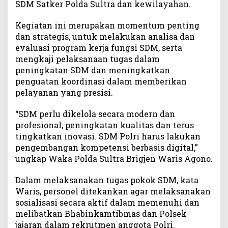
SDM Satker Polda Sultra dan kewilayahan.
P
e
Kegiatan ini merupakan momentum penting
r
dan strategis, untuk melakukan analisa dan
s
evaluasi program kerja fungsi SDM, serta
o
mengkaji pelaksanaan tugas dalam
n
peningkatan SDM dan meningkatkan
e
penguatan koordinasi dalam memberikan
l
T
pelayanan yang presisi.
e
r
“SDM perlu dikelola secara modern dan
u
profesional, peningkatan kualitas dan terus
s
tingkatkan inovasi. SDM Polri harus lakukan
B
pengembangan kompetensi berbasis digital,”
e
ungkap Waka Polda Sultra Brigjen Waris Agono.
r
i
Dalam melaksanakan tugas pokok SDM, kata
n
Waris, personel ditekankan agar melaksanakan
o
sosialisasi secara aktif dalam memenuhi dan
v
melibatkan Bhabinkamtibmas dan Polsek
a
s
jajaran dalam rekrutmen anggota Polri.