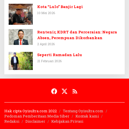
Kota “Lulo” Banjir Lagi
10 Mei 2026
Rentenir, KDRT dan Perceraian: Negara
Absen, Perempuan Dikorbankan
2 April 2026
Seperti Ramadan Lalu
21 Februari 2026
Hak cipta Oyisultra.com 2022
Tentang Oyisultra.com
Pedoman Pemberitaan Media Siber
Kontak kami
Redaksi
Disclaimer
Kebijakan Privasi