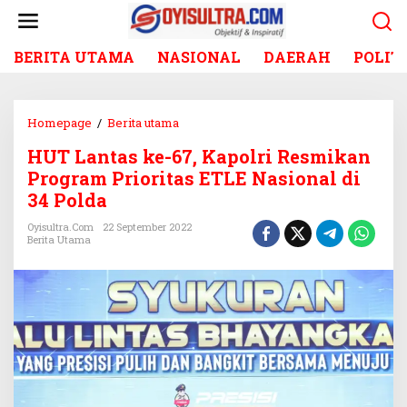
L
e
w
BERITA UTAMA
NASIONAL
DAERAH
POLIT
a
t
i
k
Homepage
/
Berita utama
H
e
U
k
HUT Lantas ke-67, Kapolri Resmikan
T
o
Program Prioritas ETLE Nasional di
L
n
a
34 Polda
t
n
e
Oyisultra.com
22 September 2022
t
Berita Utama
n
a
s
k
e
-
6
7
,
K