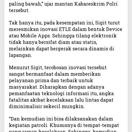
paling bawah,” ujar mantan Kabareskrim Polri
4
P
tersebut.
o
l
Tak hanya itu, pada kesempatan ini, Sigit turut
d
meresmikan inovasi ETLE dalam bentuk Device
a
atau Mobile Apps. Sehingga tilang elektronik
tidak hanya bersifat diam atau statis,
melainkan dapat bergerak secara dinamis di
lapangan.
Menurut Sigit, terobosan inovasi tersebut
sangat bermanfaat dalam memberikan
pelayanan prima dan terbaik untuk
masyarakat. Diharapkan dengan adanya
pemanfaatan teknologi informasi itu, angka
fatalitas akibat kecelakaan lalu lintas dapat
diminimalisir sekecil mungkin.
“Dan kemudian ini bisa dilaksanakan dalam
kegiatan patroli. Khususnya di tempat-tempat
yang rawan kecelakaan. Sehingga, kemudian