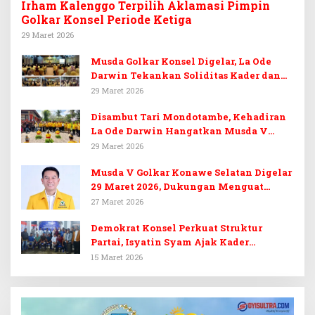
Irham Kalenggo Terpilih Aklamasi Pimpin
Golkar Konsel Periode Ketiga
29 Maret 2026
Musda Golkar Konsel Digelar, La Ode
Darwin Tekankan Soliditas Kader dan
Target 14 Kursi DPRD Konawe Selatan
29 Maret 2026
Disambut Tari Mondotambe, Kehadiran
La Ode Darwin Hangatkan Musda V
Golkar Konsel
29 Maret 2026
Musda V Golkar Konawe Selatan Digelar
29 Maret 2026, Dukungan Menguat
untuk Irham Kalenggo
27 Maret 2026
Demokrat Konsel Perkuat Struktur
Partai, Isyatin Syam Ajak Kader
Kembalikan Kejayaan
15 Maret 2026