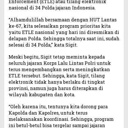
Enforcement (ETLE) atau tilang elektronik
i
nasional di 34 Polda jajaran Indonesia.
o
r
“Alhamdulillah bersamaan dengan HUT Lantas
i
ke-67, kita selesaikan program prioritas kita
t
yaitu ETLE nasional yang hari ini diresmikan di
a
delapan Polda. Sehingga totalnya saat ini, sudah
s
selesai di 34 Polda,” kata Sigit.
E
T
Meski begitu, Sigit tetap meminta kepada
L
seluruh jajaran Korps Lalu Lintas Polri untuk
E
N
terus mengembangkan serta meningkatkan
a
ETLE tersebut. Sehingga, kata Sigit, tilang
s
elektronik tidak hanya berlaku di tingkat
i
provinsi, namun juga harus diterapkan di
o
wilayah kabupaten dan kota.
n
a
“Oleh karena itu, tentunya kita dorong para
l
Kapolda dan Kapolres, untuk terus
d
melaksanakan koordinasi. Sehingga, program
i
ini betul-betul bisa tergelar sampai jajaran
3