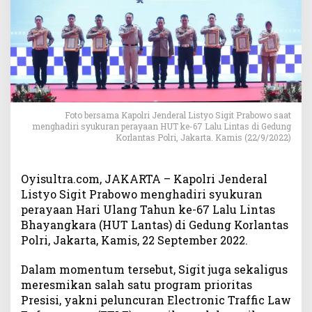
a
p
o
l
r
i
R
e
Foto bersama Kapolri Jenderal Listyo Sigit Prabowo saat
s
menghadiri syukuran perayaan HUT ke-67 Lalu Lintas di Gedung
m
Korlantas Polri, Jakarta. Kamis (22/9/2022)
i
k
a
Oyisultra.com, JAKARTA – Kapolri Jenderal
n
Listyo Sigit Prabowo menghadiri syukuran
P
perayaan Hari Ulang Tahun ke-67 Lalu Lintas
r
Bhayangkara (HUT Lantas) di Gedung Korlantas
o
Polri, Jakarta, Kamis, 22 September 2022.
g
r
Dalam momentum tersebut, Sigit juga sekaligus
a
meresmikan salah satu program prioritas
m
P
Presisi, yakni peluncuran Electronic Traffic Law
r