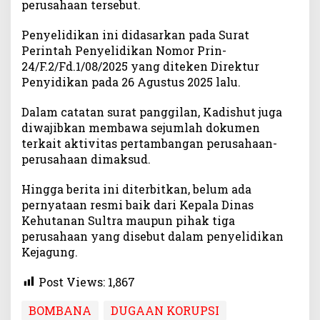
perusahaan tersebut.
P
e
Penyelidikan ini didasarkan pada Surat
r
Perintah Penyelidikan Nomor Prin-
u
24/F.2/Fd.1/08/2025 yang diteken Direktur
s
a
Penyidikan pada 26 Agustus 2025 lalu.
h
a
Dalam catatan surat panggilan, Kadishut juga
a
diwajibkan membawa sejumlah dokumen
n
terkait aktivitas pertambangan perusahaan-
d
perusahaan dimaksud.
i
B
Hingga berita ini diterbitkan, belum ada
o
pernyataan resmi baik dari Kepala Dinas
m
Kehutanan Sultra maupun pihak tiga
b
perusahaan yang disebut dalam penyelidikan
a
Kejagung.
n
a
Post Views:
1,867
BOMBANA
DUGAAN KORUPSI