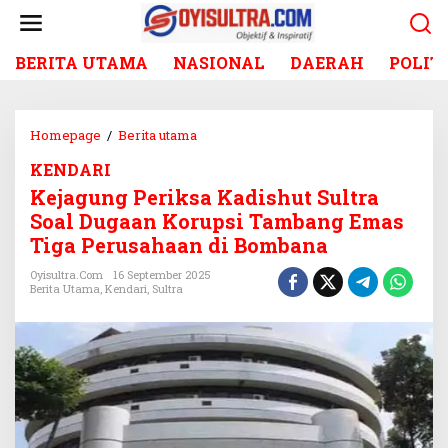
L
e
w
BERITA UTAMA
NASIONAL
DAERAH
POLIT
a
t
i
k
Homepage
/
Berita utama
K
e
e
k
KENDARI
j
o
Kejagung Periksa Kadishut Sultra
a
n
g
Soal Dugaan Korupsi Tambang Emas
t
u
Tiga Perusahaan di Bombana
e
n
n
g
Oyisultra.com
16 September 2025
Berita Utama
,
Kendari
,
Sultra
P
e
r
i
k
s
a
K