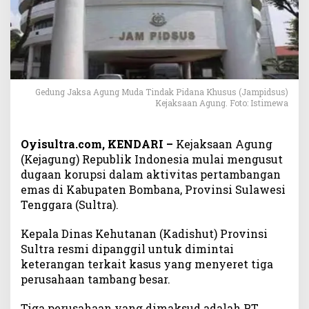
a
d
i
s
h
u
t
Gedung Jaksa Agung Muda Tindak Pidana Khusus (Jampidsus)
S
Kejaksaan Agung. Foto: Istimewa
u
l
Oyisultra.com, KENDARI –
Kejaksaan Agung
t
r
(Kejagung) Republik Indonesia mulai mengusut
a
dugaan korupsi dalam aktivitas pertambangan
S
emas di Kabupaten Bombana, Provinsi Sulawesi
o
Tenggara (Sultra).
a
l
Kepala Dinas Kehutanan (Kadishut) Provinsi
D
Sultra resmi dipanggil untuk dimintai
u
keterangan terkait kasus yang menyeret tiga
g
perusahaan tambang besar.
a
a
Tiga perusahaan yang dimaksud adalah PT
n