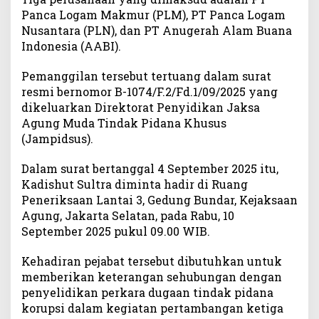
Panca Logam Makmur (PLM), PT Panca Logam
K
o
Nusantara (PLN), dan PT Anugerah Alam Buana
r
Indonesia (AABI).
u
p
Pemanggilan tersebut tertuang dalam surat
s
resmi bernomor B-1074/F.2/Fd.1/09/2025 yang
i
dikeluarkan Direktorat Penyidikan Jaksa
T
Agung Muda Tindak Pidana Khusus
a
(Jampidsus).
m
b
Dalam surat bertanggal 4 September 2025 itu,
a
Kadishut Sultra diminta hadir di Ruang
n
Peneriksaan Lantai 3, Gedung Bundar, Kejaksaan
g
E
Agung, Jakarta Selatan, pada Rabu, 10
m
September 2025 pukul 09.00 WIB.
a
s
Kehadiran pejabat tersebut dibutuhkan untuk
T
memberikan keterangan sehubungan dengan
i
penyelidikan perkara dugaan tindak pidana
g
korupsi dalam kegiatan pertambangan ketiga
a