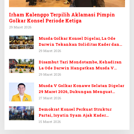
Irham Kalenggo Terpilih Aklamasi Pimpin
Golkar Konsel Periode Ketiga
29 Maret 2026
Musda Golkar Konsel Digelar, La Ode
Darwin Tekankan Soliditas Kader dan
Target 14 Kursi DPRD Konawe Selatan
29 Maret 2026
Disambut Tari Mondotambe, Kehadiran
La Ode Darwin Hangatkan Musda V
Golkar Konsel
29 Maret 2026
Musda V Golkar Konawe Selatan Digelar
29 Maret 2026, Dukungan Menguat
untuk Irham Kalenggo
27 Maret 2026
Demokrat Konsel Perkuat Struktur
Partai, Isyatin Syam Ajak Kader
Kembalikan Kejayaan
15 Maret 2026